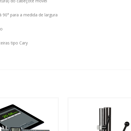
altura) do cabeçote móvel
 90° para a medida de largura
to
iras tipo Cary