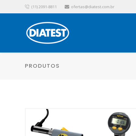
(11) 2091-8811
ofertas@diatest.com.br
PRODUTOS