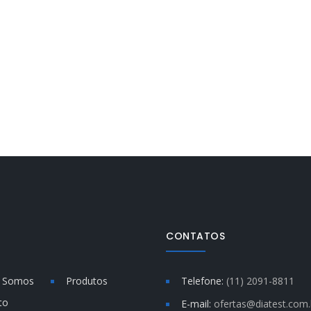
CONTATOS
 Somos
Produtos
Telefone:
(11) 2091-8811
to
E-mail:
ofertas@diatest.com.