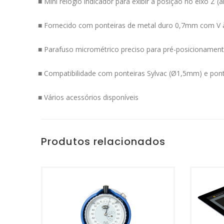
■ Mini relógio indicador para exibir a posição no eixo Z (
■ Fornecido com ponteiras de metal duro 0,7mm com V à
■ Parafuso micrométrico preciso para pré-posicionamen
■ Compatibilidade com ponteiras Sylvac (Ø1,5mm) e ponte
■ Vários acessórios disponíveis
Produtos relacionados