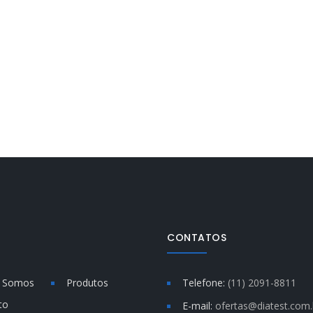
CONTATOS
 Somos
Produtos
Telefone:
(11) 2091-8811
to
E-mail:
ofertas@diatest.com.