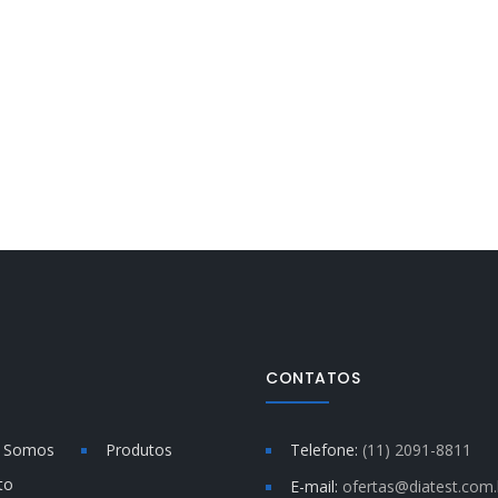
CONTATOS
 Somos
Produtos
Telefone:
(11) 2091-8811
to
E-mail:
ofertas@diatest.com.