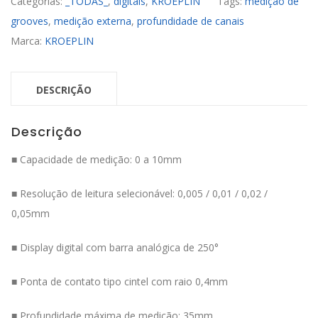
Categorias:
_TODAS_
,
digitais
,
KRÖEPLIN
Tags:
medição de
grooves
,
medição externa
,
profundidade de canais
Marca:
KROEPLIN
DESCRIÇÃO
Descrição
■ Capacidade de medição: 0 a 10mm
■ Resolução de leitura selecionável: 0,005 / 0,01 / 0,02 /
0,05mm
■ Display digital com barra analógica de 250°
■ Ponta de contato tipo cintel com raio 0,4mm
■ Profundidade máxima de medição: 35mm