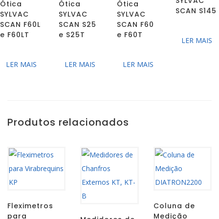
SYLVAC
Ótica
Ótica
Ótica
SCAN S145
SYLVAC
SYLVAC
SYLVAC
SCAN F60L
SCAN S25
SCAN F60
e F60LT
e S25T
e F60T
LER MAIS
LER MAIS
LER MAIS
LER MAIS
Produtos relacionados
Fleximetros
Coluna de
para
Medição