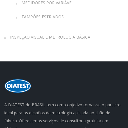
MEDIDORES POR VARIÁVEL
TAMPÕES ESTRIADOS
INSPEÇÃO VISUAL E METROLOGIA BÁSICA
A DIATEST do BRASIL tem como objetivo tornar-se o parceiro
ideal para os desafios da metrologia aplicada ao chão de
fábrica. Oferecemos serviços de consultoria gratuita em